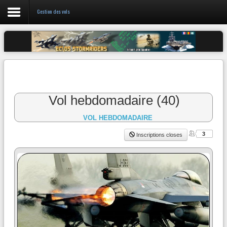
Gestion des vols
Login
Register
Vol hebdomadaire (40)
L'escadrille
VOL HEBDOMADAIRE
Discord 05
3
Inscriptions closes