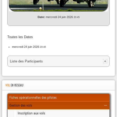
Date:
mercredi 24 juin 2026
20:45
Toutes les Dates
mercredi 24 juin 2026
20:45
Liste des Participants
wacco
noratlas
(1)
(1)
mercredi 24 juin 2026 - 20:45
mercredi 24 juin 2026 - 20:45
Année
Mois
Mois
Année
AlphaFox
(1)
précédente
précédent
suivant
suivante
VOL
EN RESEAU
mercredi 24 juin 2026 - 20:45
Fiches opérationnelles des pilotes
Gestion des vols
Inscription aux vols