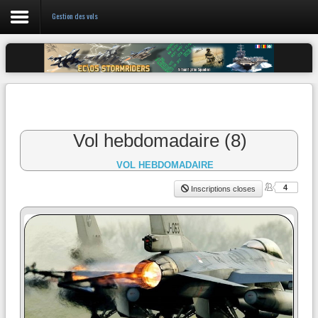
Gestion des vols
Login
Register
Vol hebdomadaire (8)
L'escadrille
VOL HEBDOMADAIRE
Discord 05
4
Inscriptions closes