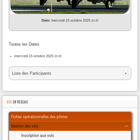
Date:
mercredi 15 octobre 2025
20:45
Toutes les Dates
mercredi 15 octobre 2025
20:45
Liste des Participants
AlphaFox
danpil
(1)
(1)
mercredi 15 octobre 2025 - 20:45
mercredi 15 octobre 2025 - 20:45
Année
Mois
Mois
Année
Charlie Oscar
wacco
(1)
(1)
précédente
précédent
suivant
suivante
VOL
EN RESEAU
mercredi 15 octobre 2025 - 20:45
mercredi 15 octobre 2025 - 20:45
Fiches opérationnelles des pilotes
Gestion des vols
Inscription aux vols