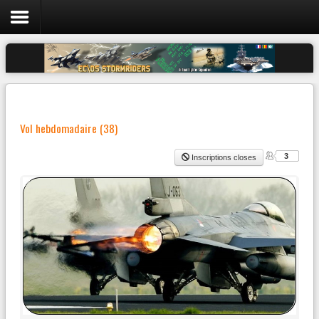
Login
Register
Vol hebdomadaire (38)
L'escadrille
3
Inscriptions closes
Discord 05