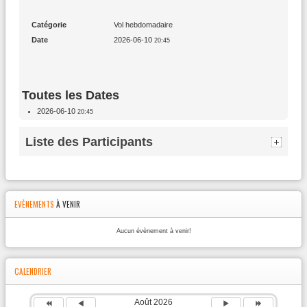
Catégorie
Vol hebdomadaire
Date
2026-06-10
20:45
Toutes les Dates
2026-06-10
20:45
Liste des Participants
danpil
noratlas
(1)
(1)
2026-06-10 - 20:45
2026-06-10 - 20:45
Année
Mois
Mois
Année
Charlie Oscar
(1)
précédente
précédent
suivant
suivante
EVÈNEMENTS
À VENIR
2026-06-10 - 20:45
Aucun évènement à venir!
CALENDRIER
Août 2026