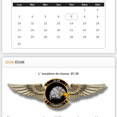
Lun
Mar
Mer
Jeu
Ven
Sam
Dim
1
2
3
4
5
6
7
8
9
10
11
12
13
14
15
16
17
18
19
20
21
22
23
24
25
26
27
28
29
30
31
L'EC\05
RÉSUMÉ
L' escadron de chasse EC 05