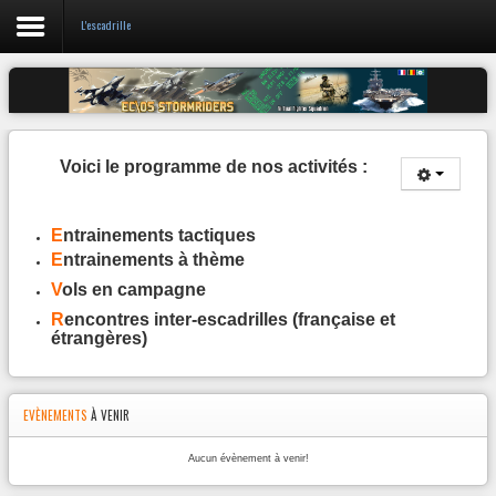
L'escadrille
Login
Register
Voici le programme de nos activités :
E
ntrainements tactiques
L'escadrille
E
ntrainements à thème
Discord 05
V
ols en campagne
R
encontres inter-escadrilles (française et
étrangères)
Année
Mois
Mois
Année
précédente
précédent
suivant
suivante
EVÈNEMENTS
À VENIR
Aucun évènement à venir!